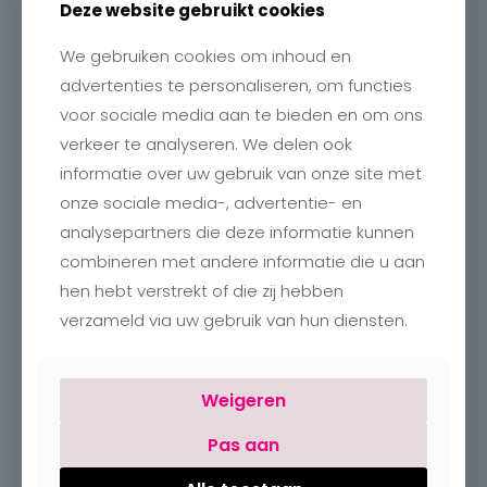
Deze website gebruikt cookies
We gebruiken cookies om inhoud en
Contact
advertenties te personaliseren, om functies
Charlotte
voor sociale media aan te bieden en om ons
Romboutstraat 24
verkeer te analyseren. We delen ook
B-3740 Bilzen
+32 89515466
informatie over uw gebruik van onze site met
info@charlottebilzen.be
onze sociale media-, advertentie- en
analysepartners die deze informatie kunnen
combineren met andere informatie die u aan
hen hebt verstrekt of die zij hebben
verzameld via uw gebruik van hun diensten.
Openingsuren
Weigeren
Maandag:
Gesloten
Dinsdag – vrijdag:
09:30 – 18:00
Pas aan
Zaterdag:
09:30 – 18:00
Zondag:
Gesloten