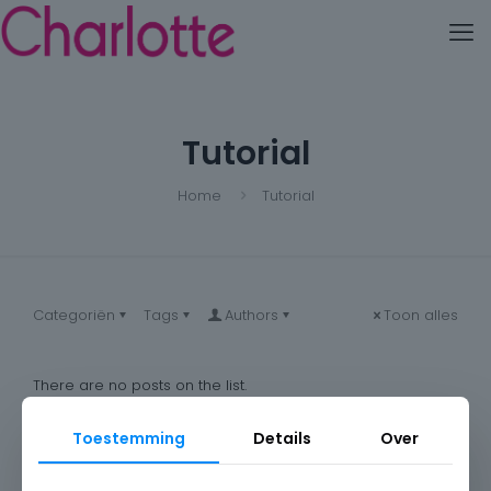
Tutorial
Home
Tutorial
Categoriën
Tags
Authors
Toon alles
There are no posts on the list.
Toestemming
Details
Over