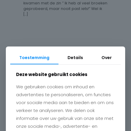
kwamen met de zin ” Ik heb al veel broeken
geprobeerd, maar nooit past iets!” Wel ik
[…]
92
Opendeurweek!
Toestemming
Details
Over
Word helemaal wild van onze
herfstcollectie…. want dierenprints zijn een
Deze website gebruikt cookies
echte must-have deze herfst. Zaterdag is
er een extra modeshow van 11 – 17u30. Bij
We gebruiken cookies om inhoud en
elke
[…]
advertenties te personaliseren, om functies
voor sociale media aan te bieden en om ons
verkeer te analyseren. We delen ook
informatie over uw gebruik van onze site met
onze sociale media-, advertentie- en