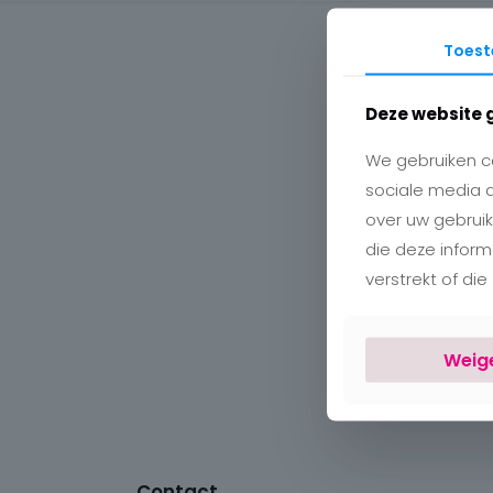
Toes
Deze website 
We gebruiken co
sociale media 
over uw gebruik
die deze infor
verstrekt of di
Weig
Contact