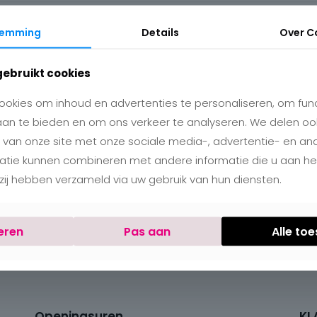
temming
Details
Over
C
Wachtwoord vergeten? Voer je gebruikersnaam of e-
gebruikt cookies
mailadres in. Je ontvangt een link via e-mail om een
nieuw wachtwoord in te stellen.
okies om inhoud en advertenties te personaliseren, om func
aan te bieden en om ons verkeer te analyseren. We delen oo
Gebruikersnaam of e-mail
*
Vereist
 van onze site met onze sociale media-, advertentie- en an
matie kunnen combineren met andere informatie die u aan h
e zij hebben verzameld via uw gebruik van hun diensten.
Reset wachtwoord
eren
Pas aan
Alle to
Openingsuren
KL