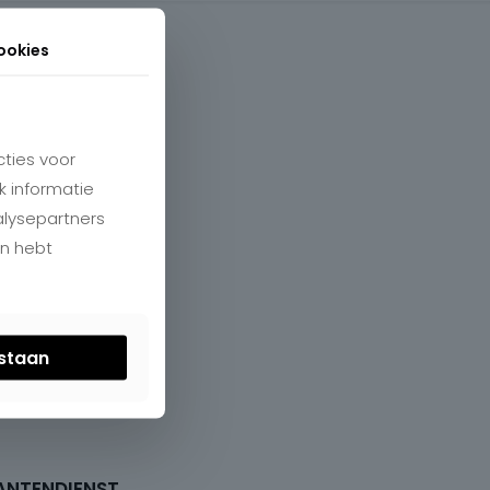
ookies
ties voor
k informatie
alysepartners
en hebt
estaan
ANTENDIENST