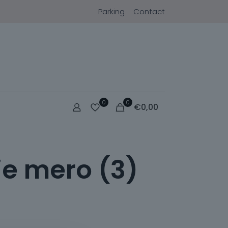
Parking
Contact
0
0
€
0,00
ie mero (3)