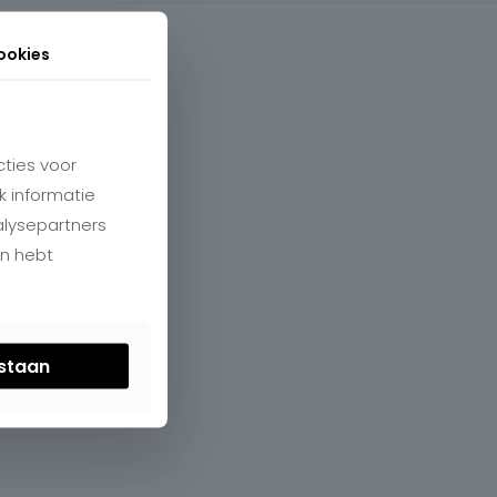
ookies
ties voor
k informatie
alysepartners
en hebt
estaan