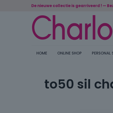
De nieuwe collectie is gearriveerd ! — Be
HOME
ONLINE SHOP
PERSONAL 
to50 sil c