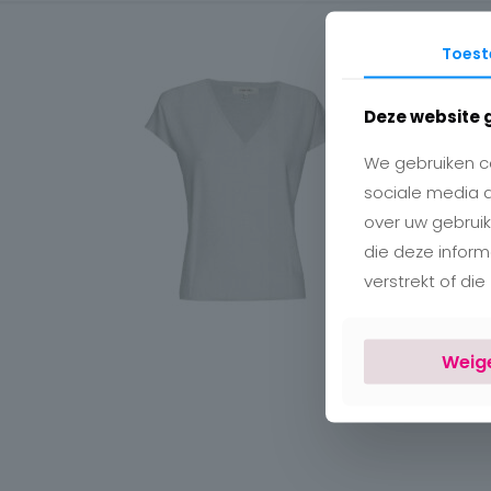
Toes
Deze website 
We gebruiken co
sociale media 
over uw gebruik
die deze infor
verstrekt of di
Weig