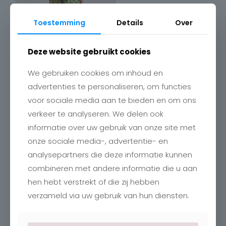
Toestemming
Details
Over
Deze website gebruikt cookies
We gebruiken cookies om inhoud en
advertenties te personaliseren, om functies
voor sociale media aan te bieden en om ons
verkeer te analyseren. We delen ook
Contact
informatie over uw gebruik van onze site met
onze sociale media-, advertentie- en
Charlotte
Romboutstraat 24
analysepartners die deze informatie kunnen
B-3740 Bilzen
combineren met andere informatie die u aan
+32 89515466
info@charlottebilzen.be
hen hebt verstrekt of die zij hebben
verzameld via uw gebruik van hun diensten.