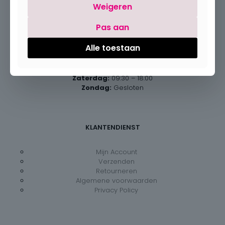
Weigeren
Pas aan
Openingsuren
Alle toestaan
Maandag:
Gesloten
Dinsdag – vrijdag:
09:30 – 18:00
Zaterdag:
09:30 – 18:00
Zondag:
Gesloten
KLANTENDIENST
Mijn Account
Verzenden
Retourneren
Algemene voorwaarden
Privacy Policy