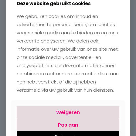
Deze website gebruikt cookies
We gebruiken cookies om inhoud en
Contact
advertenties te personaliseren, om functies
Charlotte
voor sociale media aan te bieden en om ons
Romboutstraat 24
verkeer te analyseren. We delen ook
B-3740 Bilzen
+32 89515466
informatie over uw gebruik van onze site met
info@charlottebilzen.be
onze sociale media-, advertentie- en
analysepartners die deze informatie kunnen
combineren met andere informatie die u aan
hen hebt verstrekt of die zij hebben
verzameld via uw gebruik van hun diensten.
Openingsuren
Weigeren
Maandag:
Gesloten
Dinsdag – vrijdag:
09:30 – 18:00
Pas aan
Zaterdag:
09:30 – 18:00
Zondag:
Gesloten