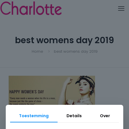
best womens day 2019
Home
best womens day 2019
Toestemming
Details
Over