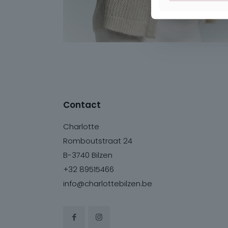
Contact
Charlotte
Romboutstraat 24
B-3740 Bilzen
+32 89515466
info@charlottebilzen.be