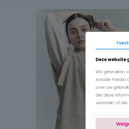
Toes
Deze website 
We gebruiken co
sociale media 
over uw gebruik
die deze infor
verstrekt of di
Weig