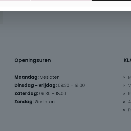
Openingsuren
KL
Maandag:
Gesloten
M
Dinsdag – vrijdag:
09:30 – 18:00
V
Zaterdag:
09:30 – 18:00
R
Zondag:
Gesloten
A
P