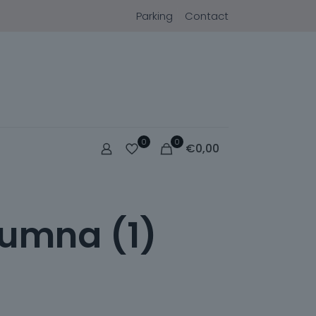
Parking
Contact
0
0
€
0,00
humna (1)