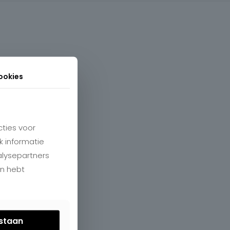
ookies
ties voor
k informatie
alysepartners
en hebt
estaan