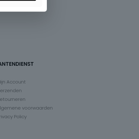
ANTENDIENST
ijn Account
erzenden
etourneren
lgemene voorwaarden
rivacy Policy