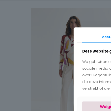
Toes
Deze website 
We gebruiken co
sociale media 
over uw gebruik
die deze infor
verstrekt of di
Weig