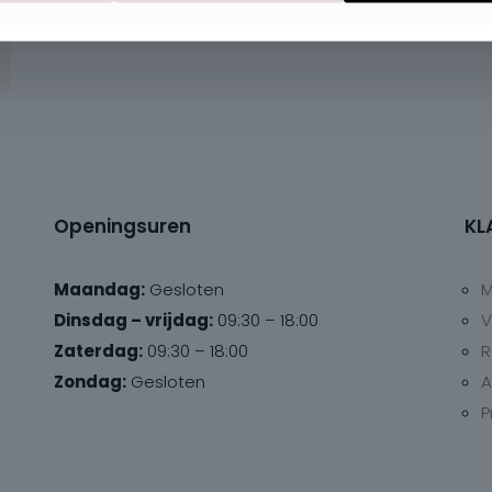
Openingsuren
KL
Maandag:
Gesloten
M
Dinsdag – vrijdag:
09:30 – 18:00
V
Zaterdag:
09:30 – 18:00
R
Zondag:
Gesloten
A
P