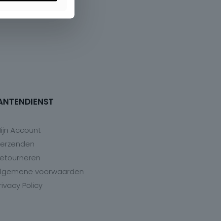
ANTENDIENST
ijn Account
erzenden
etourneren
lgemene voorwaarden
rivacy Policy