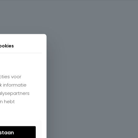
ookies
ties voor
k informatie
alysepartners
en hebt
estaan