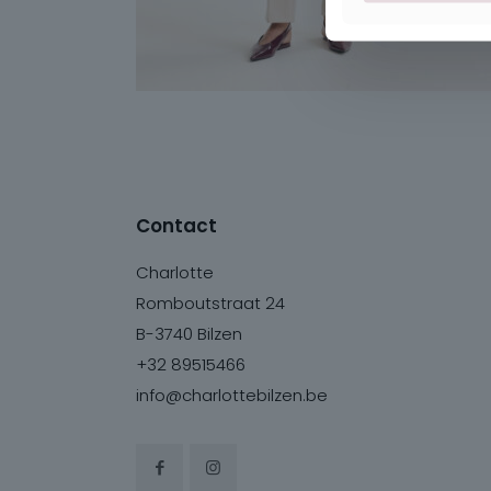
Contact
Charlotte
Romboutstraat 24
B-3740 Bilzen
+32 89515466
info@charlottebilzen.be