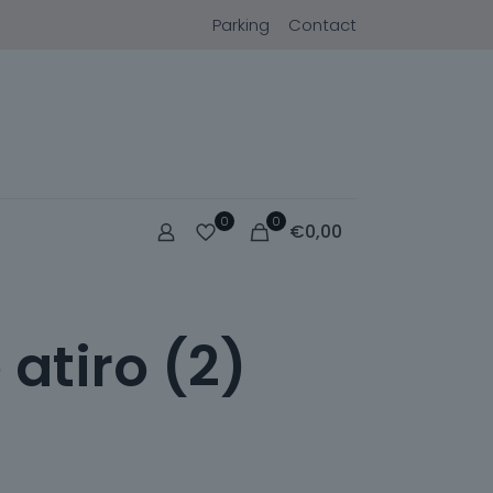
Parking
Contact
0
0
€
0,00
 atiro (2)