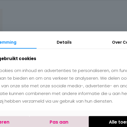
temming
Details
Over
C
gebruikt cookies
okies om inhoud en advertenties te personaliseren, om func
aan te bieden en om ons verkeer te analyseren. We delen oo
 van onze site met onze sociale media-, advertentie- en an
matie kunnen combineren met andere informatie die u aan h
e zij hebben verzameld via uw gebruik van hun diensten.
eren
Pas aan
Alle to