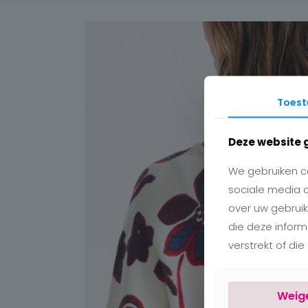
Toes
Deze website 
We gebruiken co
sociale media 
over uw gebruik
die deze infor
verstrekt of di
Weig