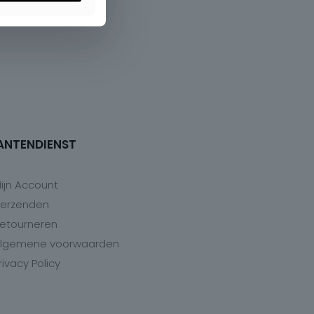
ANTENDIENST
ijn Account
erzenden
etourneren
lgemene voorwaarden
rivacy Policy