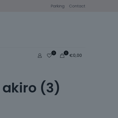
Parking
Contact
0
0
€
0,00
 akiro (3)