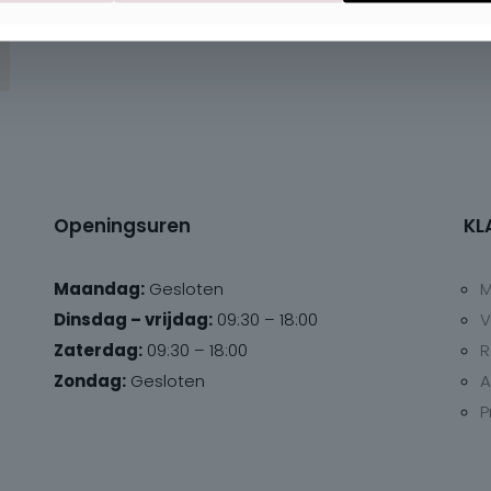
Openingsuren
KL
Maandag:
Gesloten
M
Dinsdag – vrijdag:
09:30 – 18:00
V
Zaterdag:
09:30 – 18:00
R
Zondag:
Gesloten
A
P