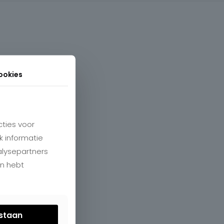
ookies
ties voor
k informatie
alysepartners
en hebt
estaan