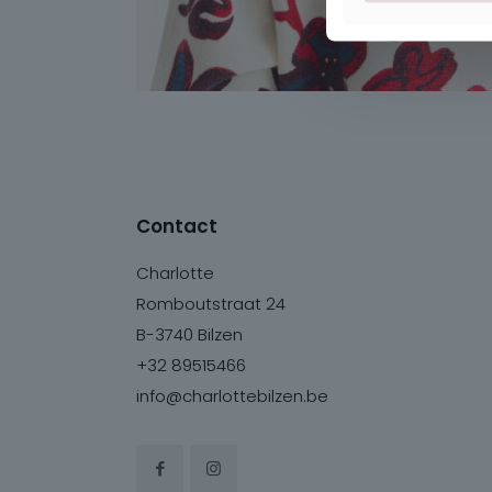
Contact
Charlotte
Romboutstraat 24
B-3740 Bilzen
+32 89515466
info@charlottebilzen.be