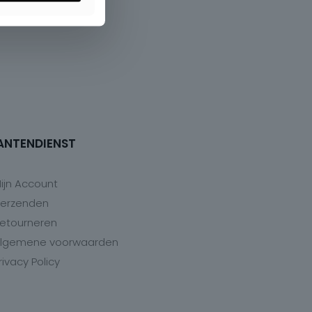
ANTENDIENST
ijn Account
erzenden
etourneren
lgemene voorwaarden
rivacy Policy