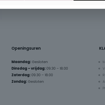
Openingsuren
KL
Maandag:
Gesloten
M
Dinsdag – vrijdag:
09:30 – 18:00
V
Zaterdag:
09:30 – 18:00
R
Zondag:
Gesloten
A
P