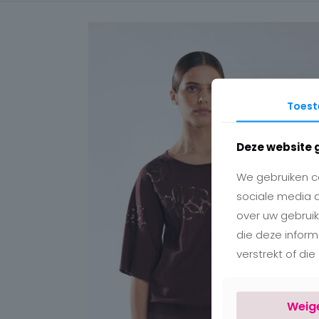
Toes
Deze website 
We gebruiken co
sociale media 
over uw gebruik
die deze infor
verstrekt of di
Weig