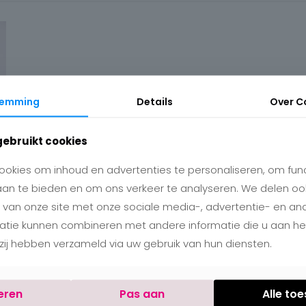
temming
Details
Over
C
gebruikt cookies
okies om inhoud en advertenties te personaliseren, om func
aan te bieden en om ons verkeer te analyseren. We delen oo
 van onze site met onze sociale media-, advertentie- en an
matie kunnen combineren met andere informatie die u aan h
e zij hebben verzameld via uw gebruik van hun diensten.
eren
Pas aan
Alle to