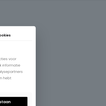
ookies
ties voor
k informatie
alysepartners
en hebt
estaan