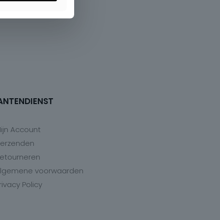
ANTENDIENST
ijn Account
erzenden
etourneren
lgemene voorwaarden
rivacy Policy