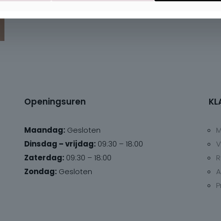
Openingsuren
KL
Maandag:
Gesloten
M
Dinsdag – vrijdag:
09:30 – 18:00
V
Zaterdag:
09:30 – 18:00
R
Zondag:
Gesloten
A
P