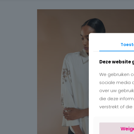
Toes
Deze website 
We gebruiken co
sociale media 
over uw gebruik
die deze infor
verstrekt of di
Weig