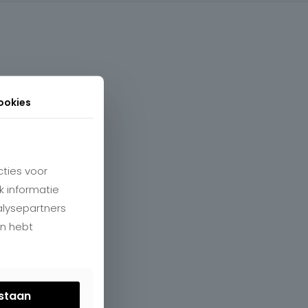
ookies
ties voor
k informatie
alysepartners
en hebt
estaan