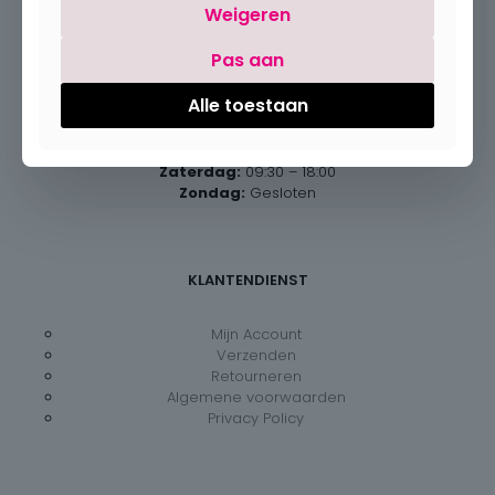
Weigeren
Pas aan
Openingsuren
Alle toestaan
Maandag:
Gesloten
Dinsdag – vrijdag:
09:30 – 18:00
Zaterdag:
09:30 – 18:00
Zondag:
Gesloten
KLANTENDIENST
Mijn Account
Verzenden
Retourneren
Algemene voorwaarden
Privacy Policy