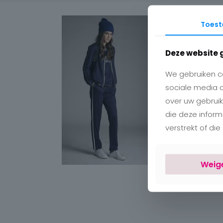
Toes
Deze website 
We gebruiken co
sociale media 
over uw gebruik
die deze infor
verstrekt of di
Weig