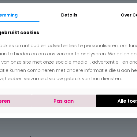
temming
Details
Over
C
gebruikt cookies
okies om inhoud en advertenties te personaliseren, om func
aan te bieden en om ons verkeer te analyseren. We delen oo
 van onze site met onze sociale media-, advertentie- en an
matie kunnen combineren met andere informatie die u aan h
e zij hebben verzameld via uw gebruik van hun diensten.
eren
Pas aan
Alle to