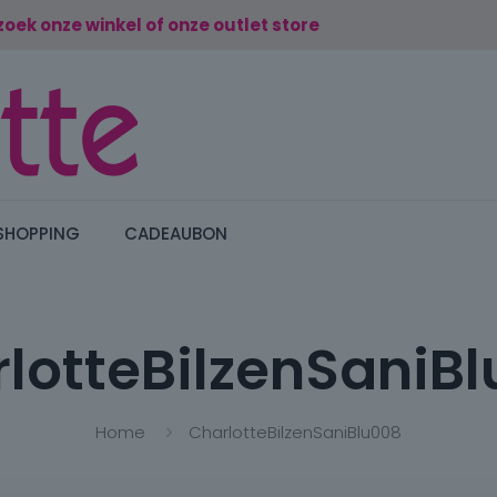
zoek onze winkel of onze outlet store
SHOPPING
CADEAUBON
lotteBilzenSaniB
Home
CharlotteBilzenSaniBlu008