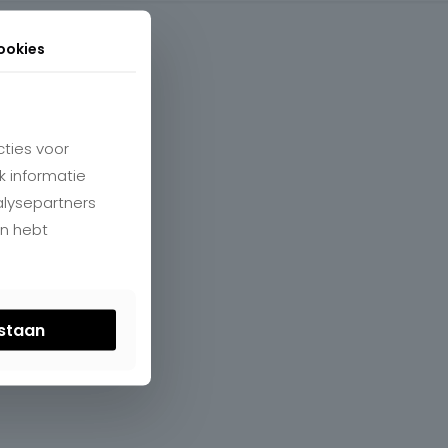
ookies
ties voor
k informatie
alysepartners
en hebt
estaan