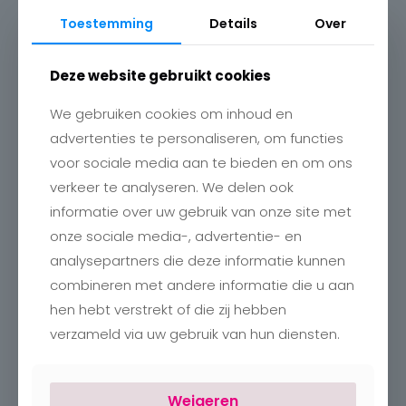
Toestemming
Details
Over
Deze website gebruikt cookies
We gebruiken cookies om inhoud en
advertenties te personaliseren, om functies
voor sociale media aan te bieden en om ons
verkeer te analyseren. We delen ook
Contact
informatie over uw gebruik van onze site met
Charlotte
onze sociale media-, advertentie- en
Romboutstraat 24
B-3740 Bilzen
analysepartners die deze informatie kunnen
+32 89515466
combineren met andere informatie die u aan
info@charlottebilzen.be
hen hebt verstrekt of die zij hebben
verzameld via uw gebruik van hun diensten.
Weigeren