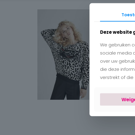
Toes
Deze website 
We gebruiken co
sociale media 
over uw gebruik
die deze infor
verstrekt of di
Weig