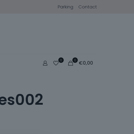
Parking
Contact
0
0
€
0,00
tes002