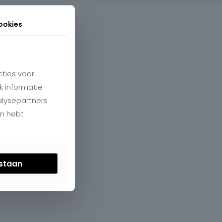
ookies
ties voor
k informatie
alysepartners
en hebt
estaan