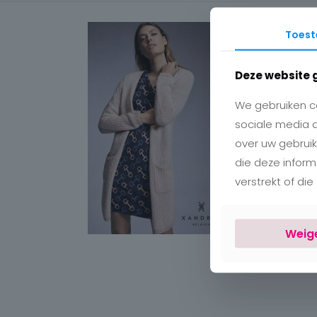
Toes
Deze website 
We gebruiken co
sociale media 
over uw gebruik
die deze infor
verstrekt of di
Weig