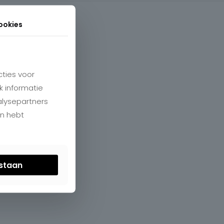
ookies
ties voor
k informatie
alysepartners
en hebt
estaan