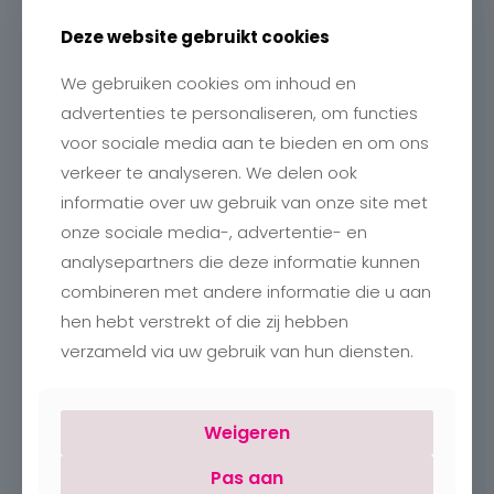
Deze website gebruikt cookies
We gebruiken cookies om inhoud en
advertenties te personaliseren, om functies
Contact
voor sociale media aan te bieden en om ons
Charlotte
verkeer te analyseren. We delen ook
Romboutstraat 24
B-3740 Bilzen
informatie over uw gebruik van onze site met
+32 89515466
onze sociale media-, advertentie- en
info@charlottebilzen.be
analysepartners die deze informatie kunnen
combineren met andere informatie die u aan
hen hebt verstrekt of die zij hebben
verzameld via uw gebruik van hun diensten.
Openingsuren
Weigeren
Maandag:
Gesloten
Pas aan
Dinsdag – vrijdag:
09:30 – 18:00