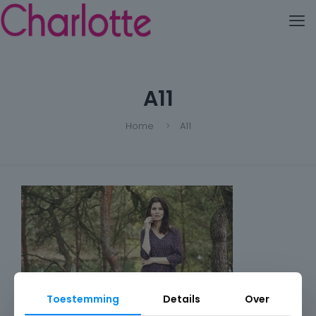
A11
Home
A11
Toestemming
Details
Over