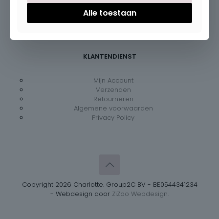
Zaterdag:
09:30 – 18:00
Alle toestaan
Zondag:
Gesloten
KLANTENDIENST
Mijn Account
Verzenden
Retourneren
Algemene voorwaarden
Privacy Policy
Copyright 2026 Charlotte. Group2C BV - BE0544341234
- Webdesign door
ZiZoo Webdesign.