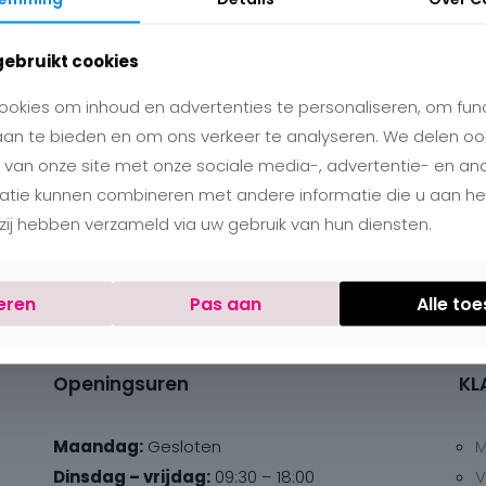
gebruikt cookies
okies om inhoud en advertenties te personaliseren, om func
aan te bieden en om ons verkeer te analyseren. We delen oo
 van onze site met onze sociale media-, advertentie- en an
matie kunnen combineren met andere informatie die u aan h
e zij hebben verzameld via uw gebruik van hun diensten.
eren
Pas aan
Alle to
Openingsuren
KL
Maandag:
Gesloten
M
Dinsdag – vrijdag:
09:30 – 18:00
V