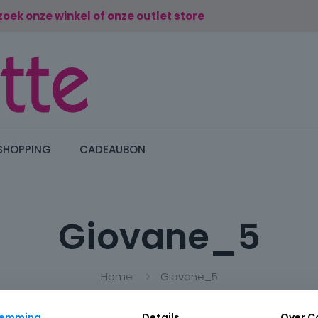
zoek onze winkel of onze outlet store
SHOPPING
CADEAUBON
Giovane_5
Home
Giovane_5
temming
Details
Over
C