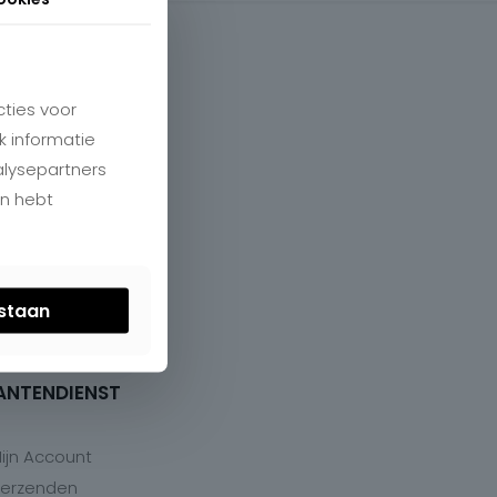
ties voor
k informatie
alysepartners
en hebt
estaan
ANTENDIENST
ijn Account
erzenden