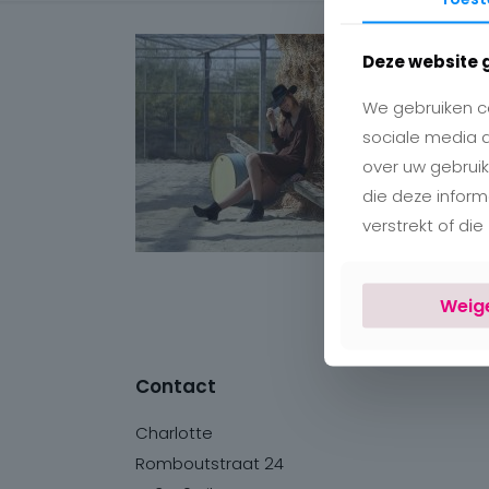
Deze website 
We gebruiken co
sociale media 
over uw gebruik
die deze infor
verstrekt of di
Weig
Contact
Charlotte
Romboutstraat 24