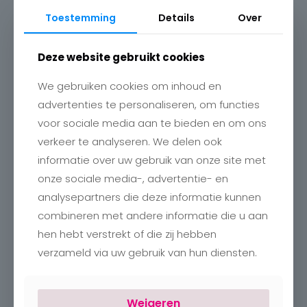
Toestemming
Details
Over
Deze website gebruikt cookies
We gebruiken cookies om inhoud en
advertenties te personaliseren, om functies
voor sociale media aan te bieden en om ons
verkeer te analyseren. We delen ook
Contact
informatie over uw gebruik van onze site met
Charlotte
onze sociale media-, advertentie- en
Romboutstraat 24
B-3740 Bilzen
analysepartners die deze informatie kunnen
+32 89515466
combineren met andere informatie die u aan
info@charlottebilzen.be
hen hebt verstrekt of die zij hebben
verzameld via uw gebruik van hun diensten.
Weigeren