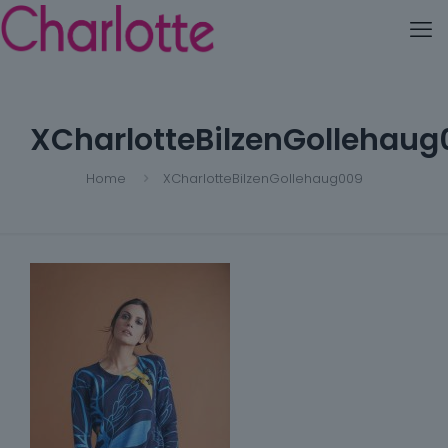
XCharlotteBilzenGollehaug
Home
XCharlotteBilzenGollehaug009