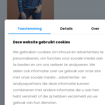
Toestemming
Details
Over
Deze website gebruikt cookies
Contact
We gebruiken cookies om inhoud en advertenties te
Charlotte
personaliseren, om functies voor sociale media aan
Romboutstraat 24
te bieden en om ons verkeer te analyseren. We
B-3740 Bilzen
delen ook informatie over uw gebruik van onze site
+32 89515466
info@charlottebilzen.be
met onze sociale media-, advertentie- en
analysepartners die deze informatie kunnen
combineren met andere informatie die u aan hen
hebt verstrekt of die zij hebben verzameld via uw
gebruik van hun diensten.