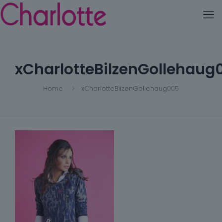
xCharlotteBilzenGollehaug
Home
xCharlotteBilzenGollehaug005