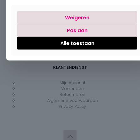
Openingsuren
Weigeren
Maandag:
Gesloten
Pas aan
Dinsdag – vrijdag:
09:30 – 18:00
Zaterdag:
09:30 – 18:00
Alle toestaan
Zondag:
Gesloten
KLANTENDIENST
Mijn Account
Verzenden
Retourneren
Algemene voorwaarden
Privacy Policy