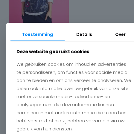
Toestemming
Details
Over
Deze website gebruikt cookies
Contact
We gebruiken cookies om inhoud en advertenties
te personaliseren, om functies voor sociale media
Charlotte
Romboutstraat 24
aan te bieden en om ons verkeer te analyseren. We
B-3740 Bilzen
delen ook informatie over uw gebruik van onze site
+32 89515466
info@charlottebilzen.be
met onze sociale media-, advertentie- en
analysepartners die deze informatie kunnen
combineren met andere informatie die u aan hen
hebt verstrekt of die zij hebben verzameld via uw
gebruik van hun diensten.