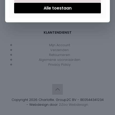
Dinsdag – vrijdag:
09:30 – 18:00
Zaterdag:
09:30 – 18:00
Alle toestaan
Zondag:
Gesloten
KLANTENDIENST
Mijn Account
Verzenden
Retourneren
Algemene voorwaarden
Privacy Policy
Copyright 2026 Charlotte. Group2C BV - BE0544341234
- Webdesign door
ZiZoo Webdesign.