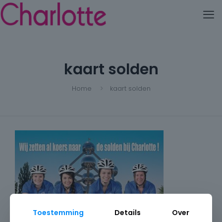
kaart solden
Home
kaart solden
Toestemming
Details
Over