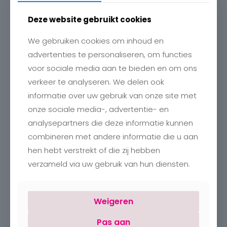
Deze website gebruikt cookies
We gebruiken cookies om inhoud en
advertenties te personaliseren, om functies
Contact
voor sociale media aan te bieden en om ons
Charlotte
verkeer te analyseren. We delen ook
Romboutstraat 24
informatie over uw gebruik van onze site met
B-3740 Bilzen
+32 89515466
onze sociale media-, advertentie- en
info@charlottebilzen.be
analysepartners die deze informatie kunnen
combineren met andere informatie die u aan
hen hebt verstrekt of die zij hebben
verzameld via uw gebruik van hun diensten.
Openingsuren
Weigeren
Pas aan
Maandag:
Gesloten