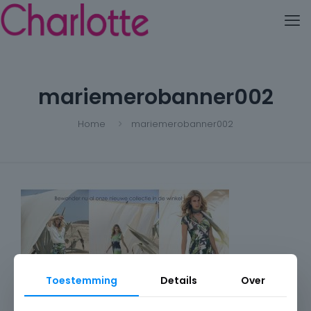
mariemerobanner002
Home
mariemerobanner002
Toestemming
Details
Over