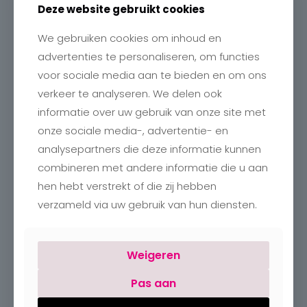
Deze website gebruikt cookies
We gebruiken cookies om inhoud en
Contact
advertenties te personaliseren, om functies
Charlotte
voor sociale media aan te bieden en om ons
Romboutstraat 24
verkeer te analyseren. We delen ook
B-3740 Bilzen
+32 89515466
informatie over uw gebruik van onze site met
info@charlottebilzen.be
onze sociale media-, advertentie- en
analysepartners die deze informatie kunnen
combineren met andere informatie die u aan
hen hebt verstrekt of die zij hebben
verzameld via uw gebruik van hun diensten.
Openingsuren
Weigeren
Maandag:
Gesloten
Dinsdag – vrijdag:
09:30 – 18:00
Pas aan
Zaterdag:
09:30 – 18:00
Zondag:
Gesloten