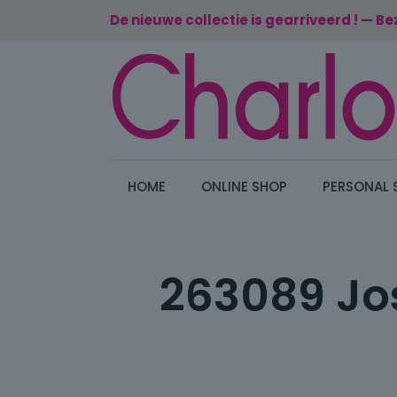
De nieuwe collectie is gearriveerd ! — Be
HOME
ONLINE SHOP
PERSONAL 
263089 Jos