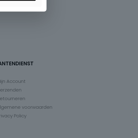
ANTENDIENST
ijn Account
erzenden
etourneren
lgemene voorwaarden
rivacy Policy