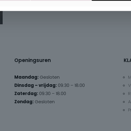
Openingsuren
KL
Maandag:
Gesloten
M
Dinsdag – vrijdag:
09:30 – 18:00
V
Zaterdag:
09:30 – 18:00
R
Zondag:
Gesloten
A
P