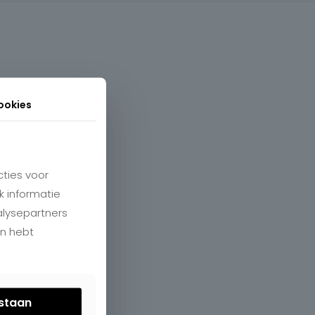
ookies
ties voor
k informatie
alysepartners
en hebt
estaan