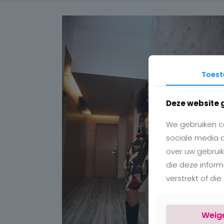
Toes
Deze website 
We gebruiken co
sociale media 
over uw gebruik
die deze infor
verstrekt of di
Weig