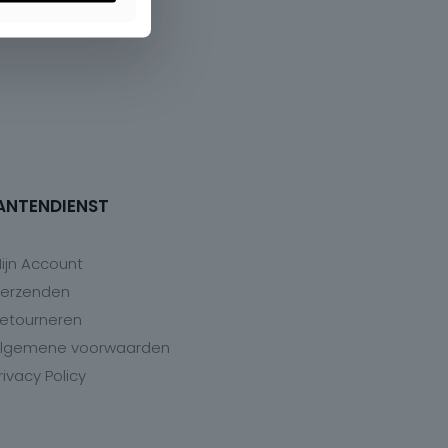
ANTENDIENST
ijn Account
erzenden
etourneren
lgemene voorwaarden
rivacy Policy