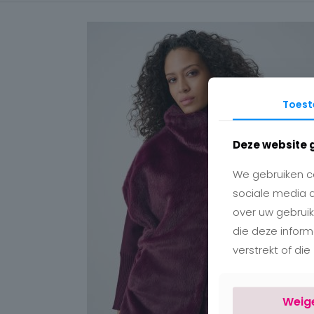
Toes
Deze website 
We gebruiken co
sociale media 
over uw gebruik
die deze infor
verstrekt of di
Weig