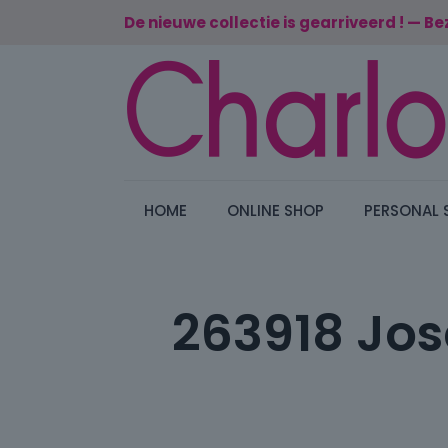
De nieuwe collectie is gearriveerd ! — Be
HOME
ONLINE SHOP
PERSONAL 
263918 Jose