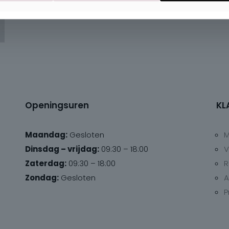
Openingsuren
KL
Maandag:
Gesloten
M
Dinsdag – vrijdag:
09:30 – 18:00
V
Zaterdag:
09:30 – 18:00
R
Zondag:
Gesloten
A
P