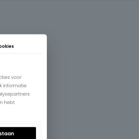
ookies
ties voor
k informatie
alysepartners
en hebt
estaan