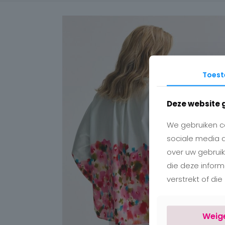
Toes
Deze website 
We gebruiken co
sociale media 
over uw gebruik
die deze infor
verstrekt of di
Weig