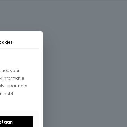
ookies
ties voor
k informatie
alysepartners
en hebt
estaan