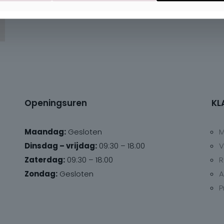
Openingsuren
KL
Maandag:
Gesloten
M
Dinsdag – vrijdag:
09:30 – 18:00
V
Zaterdag:
09:30 – 18:00
R
Zondag:
Gesloten
A
P