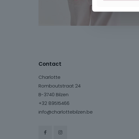
Contact
Charlotte
Romboutstraat 24
B-3740 Bilzen
+32 89515466
info@charlottebilzen.be