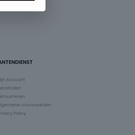
ANTENDIENST
ijn Account
erzenden
etourneren
lgemene voorwaarden
rivacy Policy