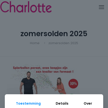
zomersolden 2025
Home
zomersolden 2025
Toestemming
Details
Over