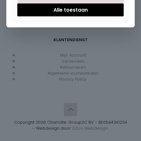
Dinsdag – vrijdag:
09:30 – 18:00
Zaterdag:
09:30 – 18:00
Alle toestaan
Zondag:
Gesloten
KLANTENDIENST
Mijn Account
Verzenden
Retourneren
Algemene voorwaarden
Privacy Policy
Copyright 2026 Charlotte. Group2C BV - BE0544341234
- Webdesign door
ZiZoo Webdesign.