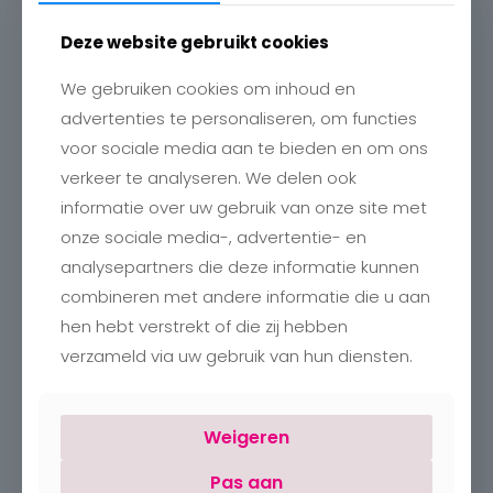
Deze website gebruikt cookies
We gebruiken cookies om inhoud en
advertenties te personaliseren, om functies
Contact
voor sociale media aan te bieden en om ons
Charlotte
verkeer te analyseren. We delen ook
Romboutstraat 24
informatie over uw gebruik van onze site met
B-3740 Bilzen
+32 89515466
onze sociale media-, advertentie- en
info@charlottebilzen.be
analysepartners die deze informatie kunnen
combineren met andere informatie die u aan
hen hebt verstrekt of die zij hebben
verzameld via uw gebruik van hun diensten.
Openingsuren
Weigeren
Pas aan
Maandag:
Gesloten