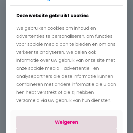
Deze website gebruikt cookies
We gebruiken cookies om inhoud en
advertenties te personaliseren, om functies
voor sociale media aan te bieden en om ons
Contact
verkeer te analyseren. We delen ook
Charlotte
Romboutstraat 24
informatie over uw gebruik van onze site met
B-3740 Bilzen
onze sociale media-, advertentie- en
+32 89515466
analysepartners die deze informatie kunnen
info@charlottebilzen.be
combineren met andere informatie die u aan
hen hebt verstrekt of die zij hebben
verzameld via uw gebruik van hun diensten.
Weigeren
Openingsuren