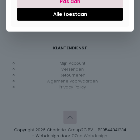
Pas aan
Maandag:
Gesloten
Dinsdag – vrijdag:
09:30 – 18:00
Alle toestaan
Zaterdag:
09:30 – 18:00
Zondag:
Gesloten
KLANTENDIENST
Mijn Account
Verzenden
Retourneren
Algemene voorwaarden
Privacy Policy
Copyright 2026 Charlotte. Group2C BV - BE0544341234
- Webdesign door
ZiZoo Webdesign.