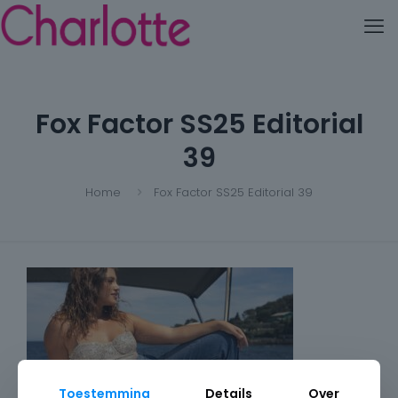
Fox Factor SS25 Editorial
39
Home
Fox Factor SS25 Editorial 39
Toestemming
Details
Over