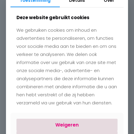
Toestemming
Details
Over
Deze website gebruikt cookies
We gebruiken cookies om inhoud en
advertenties te personaliseren, om functies
voor sociale media aan te bieden en om ons
Contact
verkeer te analyseren. We delen ook
Charlotte
informatie over uw gebruik van onze site met
Romboutstraat 24
B-3740 Bilzen
onze sociale media-, advertentie- en
+32 89515466
analysepartners die deze informatie kunnen
info@charlottebilzen.be
combineren met andere informatie die u aan
hen hebt verstrekt of die zij hebben
verzameld via uw gebruik van hun diensten.
Weigeren
Openingsuren