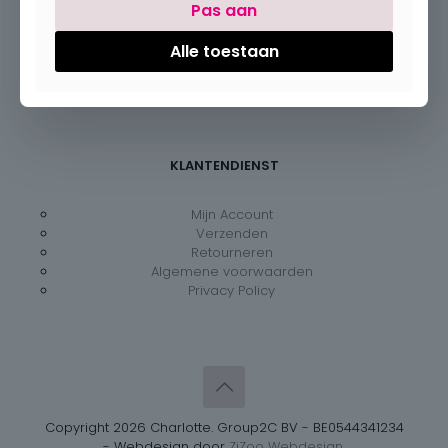
Pas aan
Maandag:
Gesloten
Dinsdag – vrijdag:
09:30 – 18:00
Alle toestaan
Zaterdag:
09:30 – 18:00
Zondag:
Gesloten
KLANTENDIENST
Mijn Account
Verzenden
Retourneren
Algemene voorwaarden
Privacy Policy
Copyright 2026 Charlotte. Group2C BV - BE0544341234
- Webdesign door
ZiZoo Webdesign.