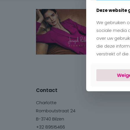
Deze website 
We gebruiken co
sociale media 
over uw gebruik
die deze infor
verstrekt of di
Weig
Contact
Charlotte
Romboutstraat 24
B-3740 Bilzen
+32 89515466