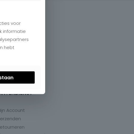
ties voor
k informatie
alysepartners
en hebt
estaan
ANTENDIENST
ijn Account
erzenden
etourneren