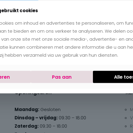
gebruikt cookies
okies om inhoud en advertenties te personaliseren, om func
aan te bieden en om ons verkeer te analyseren. We delen oo
 van onze site met onze sociale media-, advertentie- en an
matie kunnen combineren met andere informatie die u aan h
e zij hebben verzameld via uw gebruik van hun diensten.
eren
Pas aan
Alle to
Openingsuren
KL
Maandag:
Gesloten
M
Dinsdag – vrijdag:
09:30 – 18:00
V
Zaterdag:
09:30 – 18:00
R