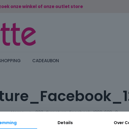
zoek onze winkel of onze outlet store
SHOPPING
CADEAUBON
ture_Facebook_
Home
233_Signature_Facebook_1200x628_2
temming
Details
Over
C