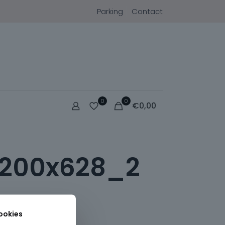
Parking
Contact
0
0
€
0,00
1200x628_2
ookies