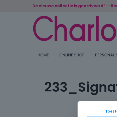
De nieuwe collectie is gearriveerd ! — Be
HOME
ONLINE SHOP
PERSONAL 
233_Signa
Toes