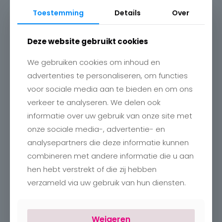
Toestemming
Details
Over
Deze website gebruikt cookies
We gebruiken cookies om inhoud en
advertenties te personaliseren, om functies
voor sociale media aan te bieden en om ons
verkeer te analyseren. We delen ook
Contact
informatie over uw gebruik van onze site met
Charlotte
onze sociale media-, advertentie- en
Romboutstraat 24
B-3740 Bilzen
analysepartners die deze informatie kunnen
+32 89515466
combineren met andere informatie die u aan
info@charlottebilzen.be
hen hebt verstrekt of die zij hebben
verzameld via uw gebruik van hun diensten.
Weigeren