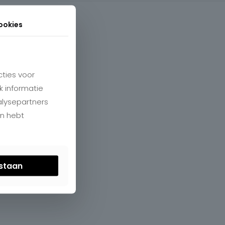
ookies
ties voor
k informatie
alysepartners
en hebt
estaan