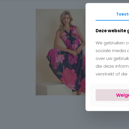
Toes
Deze website 
We gebruiken co
sociale media 
over uw gebruik
die deze infor
verstrekt of di
Weig