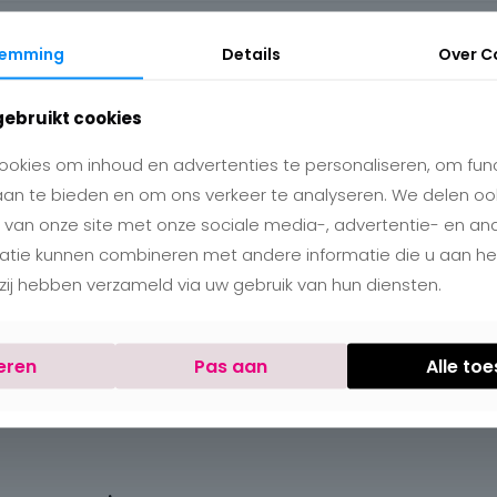
temming
Details
Over
C
gebruikt cookies
okies om inhoud en advertenties te personaliseren, om func
aan te bieden en om ons verkeer te analyseren. We delen oo
 van onze site met onze sociale media-, advertentie- en an
matie kunnen combineren met andere informatie die u aan h
e zij hebben verzameld via uw gebruik van hun diensten.
eren
Pas aan
Alle to