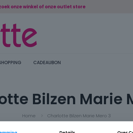
zoek onze winkel of onze outlet store
SHOPPING
CADEAUBON
otte Bilzen Marie 
Home
Charlotte Bilzen Marie Mero 3
temming
Details
Over
C