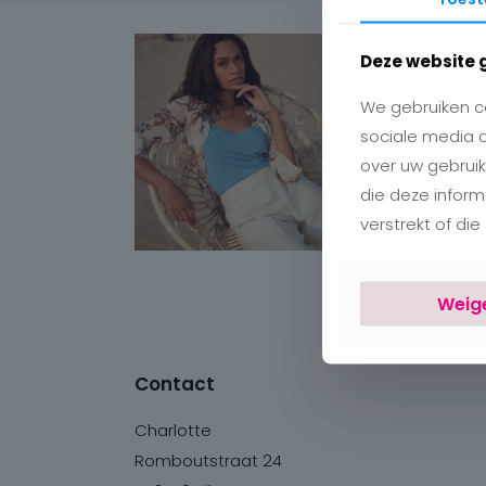
Deze website 
We gebruiken co
sociale media 
over uw gebruik
die deze infor
verstrekt of di
Weig
Contact
Charlotte
Romboutstraat 24