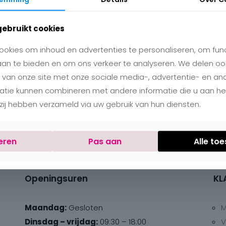
gebruikt cookies
okies om inhoud en advertenties te personaliseren, om func
aan te bieden en om ons verkeer te analyseren. We delen oo
 van onze site met onze sociale media-, advertentie- en an
matie kunnen combineren met andere informatie die u aan h
e zij hebben verzameld via uw gebruik van hun diensten.
eren
Pas aan
Alle to
Openingsuren
KL
Maandag:
Gesloten
M
Dinsdag – vrijdag:
09:30 – 18:00
V