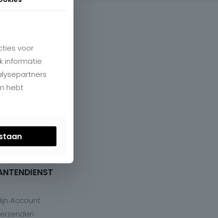
ties voor
k informatie
alysepartners
en hebt
estaan
ANTENDIENST
ijn Account
erzenden