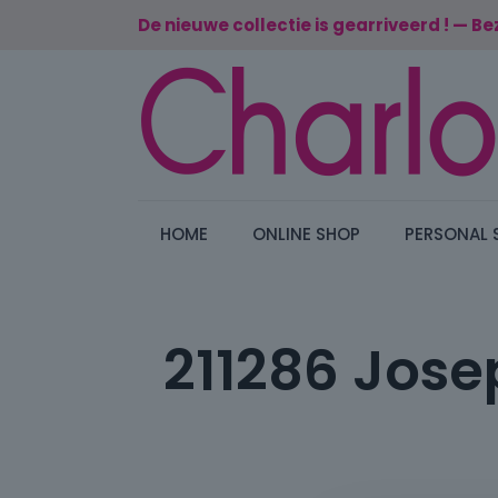
De nieuwe collectie is gearriveerd ! — Be
HOME
ONLINE SHOP
PERSONAL 
211286 Josep