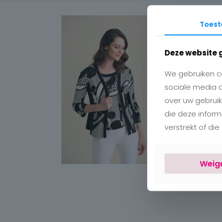
Toes
Deze website 
We gebruiken co
sociale media 
over uw gebruik
die deze infor
verstrekt of di
Weig