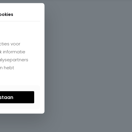
ookies
ties voor
k informatie
alysepartners
en hebt
estaan