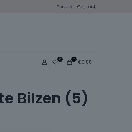
Parking
Contact
0
0
€
0,00
te Bilzen (5)