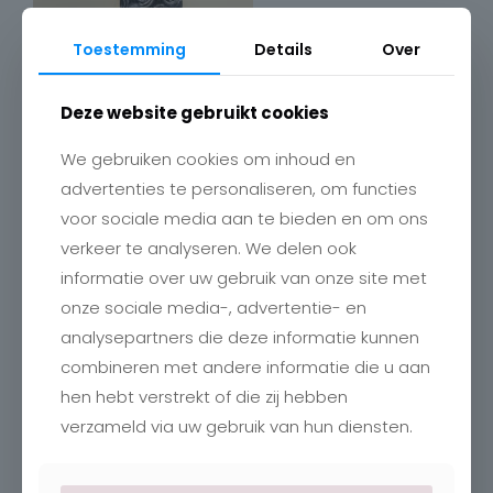
Toestemming
Details
Over
Deze website gebruikt cookies
We gebruiken cookies om inhoud en
advertenties te personaliseren, om functies
voor sociale media aan te bieden en om ons
verkeer te analyseren. We delen ook
Contact
informatie over uw gebruik van onze site met
onze sociale media-, advertentie- en
Charlotte
Romboutstraat 24
analysepartners die deze informatie kunnen
B-3740 Bilzen
combineren met andere informatie die u aan
+32 89515466
info@charlottebilzen.be
hen hebt verstrekt of die zij hebben
verzameld via uw gebruik van hun diensten.