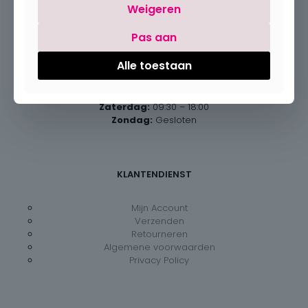
Weigeren
Pas aan
Openingsuren
Alle toestaan
Maandag:
Gesloten
Dinsdag – vrijdag:
09:30 – 18:00
Zaterdag:
09:30 – 18:00
Zondag:
Gesloten
KLANTENDIENST
Mijn Account
Verzenden
Retourneren
Algemene voorwaarden
Privacy Policy