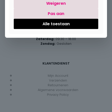
Weigeren
Pas aan
Openingsuren
Alle toestaan
Maandag:
Gesloten
Dinsdag – vrijdag:
09:30 – 18:00
Zaterdag:
09:30 – 18:00
Zondag:
Gesloten
KLANTENDIENST
Mijn Account
Verzenden
Retourneren
Algemene voorwaarden
Privacy Policy