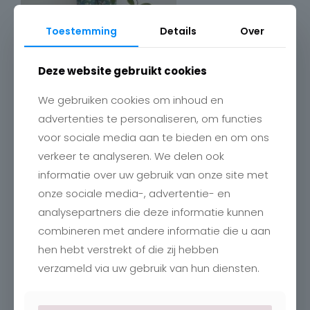
Toestemming
Details
Over
Deze website gebruikt cookies
We gebruiken cookies om inhoud en
advertenties te personaliseren, om functies
voor sociale media aan te bieden en om ons
verkeer te analyseren. We delen ook
Contact
informatie over uw gebruik van onze site met
onze sociale media-, advertentie- en
Charlotte
Romboutstraat 24
analysepartners die deze informatie kunnen
B-3740 Bilzen
combineren met andere informatie die u aan
+32 89515466
info@charlottebilzen.be
hen hebt verstrekt of die zij hebben
verzameld via uw gebruik van hun diensten.