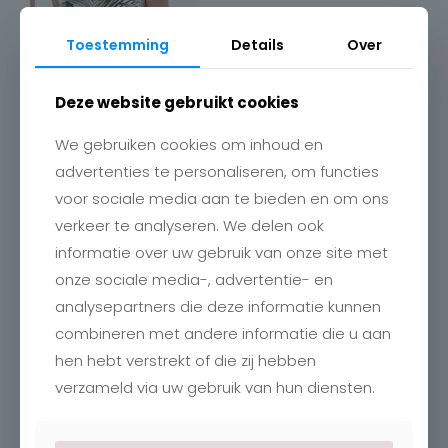
Toestemming
Details
Over
Deze website gebruikt cookies
We gebruiken cookies om inhoud en
advertenties te personaliseren, om functies
voor sociale media aan te bieden en om ons
verkeer te analyseren. We delen ook
Contact
informatie over uw gebruik van onze site met
onze sociale media-, advertentie- en
Charlotte
Romboutstraat 24
analysepartners die deze informatie kunnen
B-3740 Bilzen
combineren met andere informatie die u aan
+32 89515466
info@charlottebilzen.be
hen hebt verstrekt of die zij hebben
verzameld via uw gebruik van hun diensten.