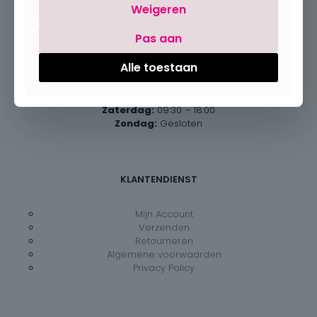
Weigeren
Pas aan
Openingsuren
Alle toestaan
Maandag:
Gesloten
Dinsdag – vrijdag:
09:30 – 18:00
Zaterdag:
09:30 – 18:00
Zondag:
Gesloten
KLANTENDIENST
Mijn Account
Verzenden
Retourneren
Algemene voorwaarden
Privacy Policy