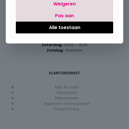
Weigeren
Pas aan
Openingsuren
Alle toestaan
Maandag:
Gesloten
Dinsdag – vrijdag:
09:30 – 18:00
Zaterdag:
09:30 – 18:00
Zondag:
Gesloten
KLANTENDIENST
Mijn Account
Verzenden
Retourneren
Algemene voorwaarden
Privacy Policy