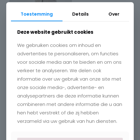
Toestemming
Details
Over
Deze website gebruikt cookies
We gebruiken cookies om inhoud en
advertenties te personaliseren, om functies
voor sociale media aan te bieden en om ons
verkeer te analyseren. We delen ook
Contact
informatie over uw gebruik van onze site met
onze sociale media-, advertentie- en
Charlotte
Romboutstraat 24
analysepartners die deze informatie kunnen
B-3740 Bilzen
combineren met andere informatie die u aan
+32 89515466
info@charlottebilzen.be
hen hebt verstrekt of die zij hebben
verzameld via uw gebruik van hun diensten.