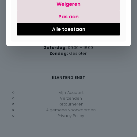
Weigeren
Pas aan
Openingsuren
Alle toestaan
Maandag:
Gesloten
Dinsdag – vrijdag:
09:30 – 18:00
Zaterdag:
09:30 – 18:00
Zondag:
Gesloten
KLANTENDIENST
Mijn Account
Verzenden
Retourneren
Algemene voorwaarden
Privacy Policy