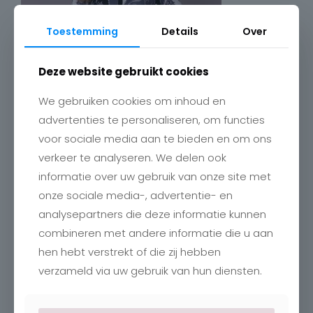
Toestemming
Details
Over
Deze website gebruikt cookies
We gebruiken cookies om inhoud en
advertenties te personaliseren, om functies
voor sociale media aan te bieden en om ons
verkeer te analyseren. We delen ook
Contact
informatie over uw gebruik van onze site met
onze sociale media-, advertentie- en
Charlotte
Romboutstraat 24
analysepartners die deze informatie kunnen
B-3740 Bilzen
combineren met andere informatie die u aan
+32 89515466
info@charlottebilzen.be
hen hebt verstrekt of die zij hebben
verzameld via uw gebruik van hun diensten.