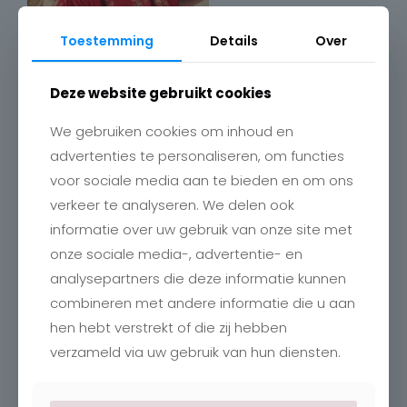
Toestemming
Details
Over
Deze website gebruikt cookies
We gebruiken cookies om inhoud en
advertenties te personaliseren, om functies
voor sociale media aan te bieden en om ons
verkeer te analyseren. We delen ook
Contact
informatie over uw gebruik van onze site met
onze sociale media-, advertentie- en
Charlotte
Romboutstraat 24
analysepartners die deze informatie kunnen
B-3740 Bilzen
combineren met andere informatie die u aan
+32 89515466
info@charlottebilzen.be
hen hebt verstrekt of die zij hebben
verzameld via uw gebruik van hun diensten.