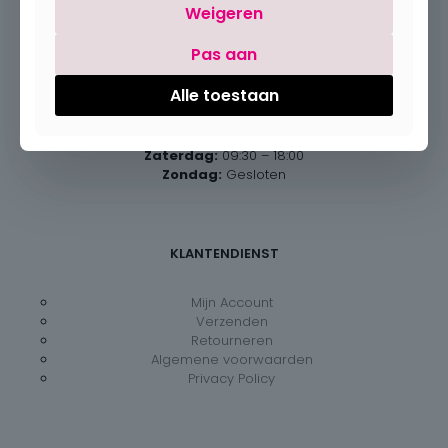
Weigeren
Pas aan
Openingsuren
Alle toestaan
Maandag:
Gesloten
Dinsdag – vrijdag:
09:30 – 18:00
Zaterdag:
09:30 – 18:00
Zondag:
Gesloten
KLANTENDIENST
Mijn Account
Verzenden
Retourneren
Algemene voorwaarden
Privacy Policy