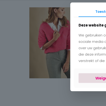
Toes
Deze website 
We gebruiken co
sociale media 
over uw gebruik
die deze infor
verstrekt of di
Weig