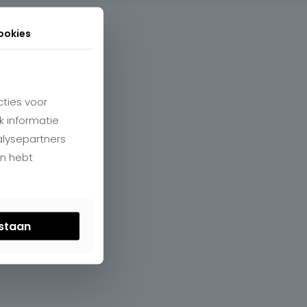
ookies
ties voor
k informatie
alysepartners
en hebt
estaan