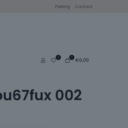
Parking
Contact
0
0
€
0,00
pu67fux 002