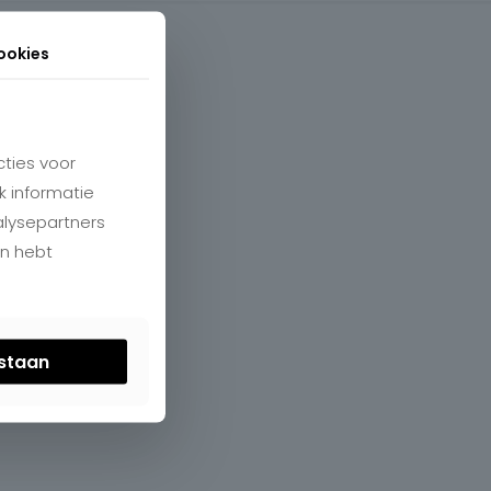
ookies
ties voor
k informatie
alysepartners
en hebt
estaan