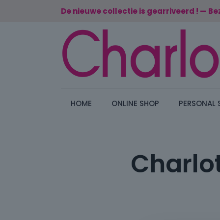
De nieuwe collectie is gearriveerd ! — Be
HOME
ONLINE SHOP
PERSONAL 
Charlot