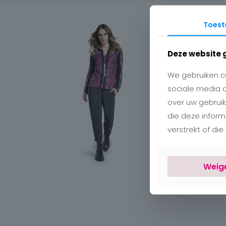
Toes
Deze website 
We gebruiken co
sociale media 
over uw gebruik
die deze infor
verstrekt of di
Weig