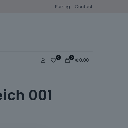
Parking
Contact
0
0
€
0,00
eich 001