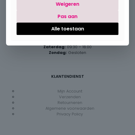
Weigeren
Pas aan
Openingsuren
Alle toestaan
Maandag:
Gesloten
Dinsdag – vrijdag:
09:30 – 18:00
Zaterdag:
09:30 – 18:00
Zondag:
Gesloten
KLANTENDIENST
Mijn Account
Verzenden
Retourneren
Algemene voorwaarden
Privacy Policy