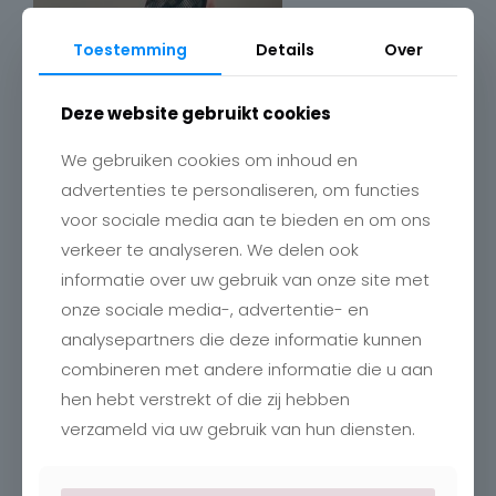
Toestemming
Details
Over
Deze website gebruikt cookies
We gebruiken cookies om inhoud en
advertenties te personaliseren, om functies
voor sociale media aan te bieden en om ons
verkeer te analyseren. We delen ook
Contact
informatie over uw gebruik van onze site met
onze sociale media-, advertentie- en
Charlotte
Romboutstraat 24
analysepartners die deze informatie kunnen
B-3740 Bilzen
combineren met andere informatie die u aan
+32 89515466
info@charlottebilzen.be
hen hebt verstrekt of die zij hebben
verzameld via uw gebruik van hun diensten.