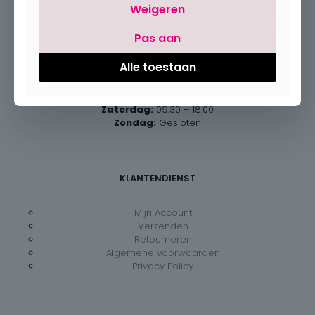
Weigeren
Pas aan
Openingsuren
Alle toestaan
Maandag:
Gesloten
Dinsdag – vrijdag:
09:30 – 18:00
Zaterdag:
09:30 – 18:00
Zondag:
Gesloten
KLANTENDIENST
Mijn Account
Verzenden
Retourneren
Algemene voorwaarden
Privacy Policy