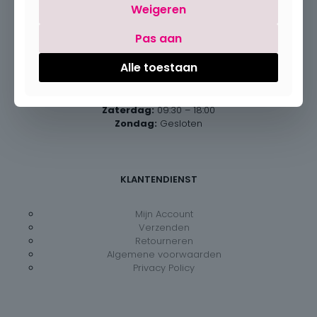
Weigeren
Pas aan
Openingsuren
Alle toestaan
Maandag:
Gesloten
Dinsdag – vrijdag:
09:30 – 18:00
Zaterdag:
09:30 – 18:00
Zondag:
Gesloten
KLANTENDIENST
Mijn Account
Verzenden
Retourneren
Algemene voorwaarden
Privacy Policy