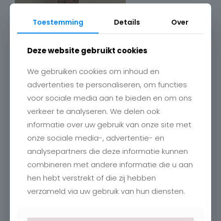
Toestemming
Details
Over
Deze website gebruikt cookies
We gebruiken cookies om inhoud en
advertenties te personaliseren, om functies
voor sociale media aan te bieden en om ons
verkeer te analyseren. We delen ook
Contact
informatie over uw gebruik van onze site met
onze sociale media-, advertentie- en
Charlotte
Romboutstraat 24
analysepartners die deze informatie kunnen
B-3740 Bilzen
combineren met andere informatie die u aan
+32 89515466
info@charlottebilzen.be
hen hebt verstrekt of die zij hebben
verzameld via uw gebruik van hun diensten.