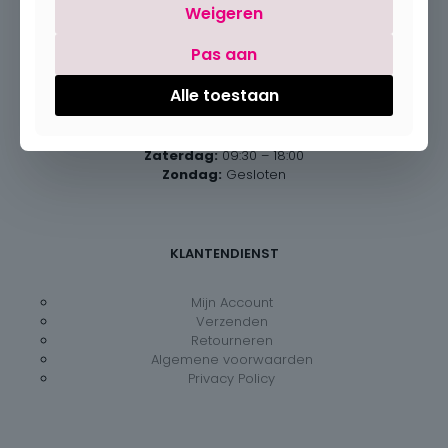
Weigeren
Pas aan
Openingsuren
Alle toestaan
Maandag:
Gesloten
Dinsdag – vrijdag:
09:30 – 18:00
Zaterdag:
09:30 – 18:00
Zondag:
Gesloten
KLANTENDIENST
Mijn Account
Verzenden
Retourneren
Algemene voorwaarden
Privacy Policy