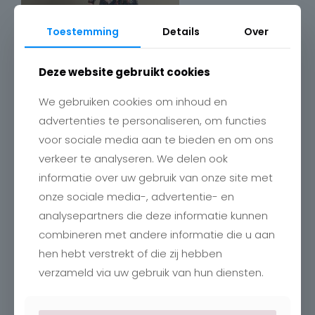
Toestemming
Details
Over
Deze website gebruikt cookies
We gebruiken cookies om inhoud en
advertenties te personaliseren, om functies
voor sociale media aan te bieden en om ons
verkeer te analyseren. We delen ook
Contact
informatie over uw gebruik van onze site met
onze sociale media-, advertentie- en
Charlotte
Romboutstraat 24
analysepartners die deze informatie kunnen
B-3740 Bilzen
combineren met andere informatie die u aan
+32 89515466
info@charlottebilzen.be
hen hebt verstrekt of die zij hebben
verzameld via uw gebruik van hun diensten.