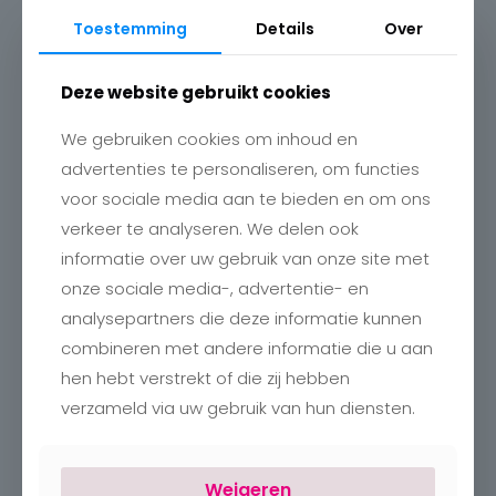
Toestemming
Details
Over
Deze website gebruikt cookies
We gebruiken cookies om inhoud en
advertenties te personaliseren, om functies
voor sociale media aan te bieden en om ons
verkeer te analyseren. We delen ook
Contact
informatie over uw gebruik van onze site met
Charlotte
onze sociale media-, advertentie- en
Romboutstraat 24
B-3740 Bilzen
analysepartners die deze informatie kunnen
+32 89515466
combineren met andere informatie die u aan
info@charlottebilzen.be
hen hebt verstrekt of die zij hebben
verzameld via uw gebruik van hun diensten.
Weigeren