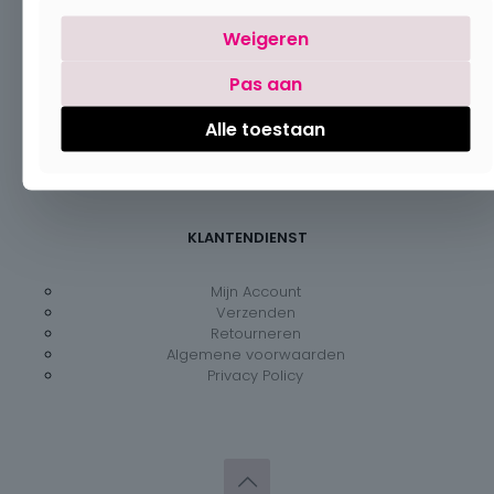
Openingsuren
Weigeren
Pas aan
Maandag:
Gesloten
Dinsdag – vrijdag:
09:30 – 18:00
Alle toestaan
Zaterdag:
09:30 – 18:00
Zondag:
Gesloten
KLANTENDIENST
Mijn Account
Verzenden
Retourneren
Algemene voorwaarden
Privacy Policy