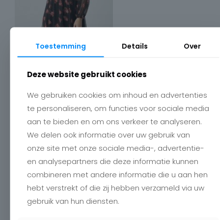
Toestemming
Details
Over
Deze website gebruikt cookies
We gebruiken cookies om inhoud en advertenties
Contact
te personaliseren, om functies voor sociale media
Charlotte
aan te bieden en om ons verkeer te analyseren.
Romboutstraat 24
We delen ook informatie over uw gebruik van
B-3740 Bilzen
onze site met onze sociale media-, advertentie-
+32 89515466
info@charlottebilzen.be
en analysepartners die deze informatie kunnen
combineren met andere informatie die u aan hen
hebt verstrekt of die zij hebben verzameld via uw
gebruik van hun diensten.