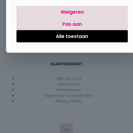
Openingsuren
Weigeren
Pas aan
Maandag:
Gesloten
Dinsdag – vrijdag:
09:30 – 18:00
Zaterdag:
09:30 – 18:00
Alle toestaan
Zondag:
Gesloten
KLANTENDIENST
Mijn Account
Verzenden
Retourneren
Algemene voorwaarden
Privacy Policy