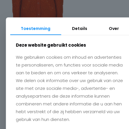
Toestemming
Details
Over
Deze website gebruikt cookies
We gebruiken cookies om inhoud en advertenties
Contact
te personaliseren, om functies voor sociale media
Charlotte
aan te bieden en om ons verkeer te analyseren.
Romboutstraat 24
We delen ook informatie over uw gebruik van onze
B-3740 Bilzen
+32 89515466
site met onze sociale media-, advertentie- en
info@charlottebilzen.be
analysepartners die deze informatie kunnen
combineren met andere informatie die u aan hen
hebt verstrekt of die zij hebben verzameld via uw
gebruik van hun diensten.