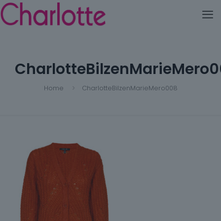
CharlotteBilzenMarieMero
Home
CharlotteBilzenMarieMero008