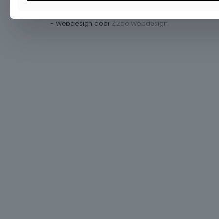
Copyright 2026 Charlotte. Group2C BV - BE0544341234
- Webdesign door
ZiZoo Webdesign.