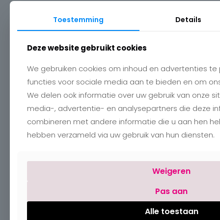
Openingsuren
Toestemming
Details
Maandag:
Gesloten
Deze website gebruikt cookies
Dinsdag – vrijdag:
09:30 – 18:00
Zaterdag:
09:30 – 18:00
Zondag:
Gesloten
We gebruiken cookies om inhoud en advertenties te 
functies voor sociale media aan te bieden en om ons
We delen ook informatie over uw gebruik van onze si
KLANTENDIENST
media-, advertentie- en analysepartners die deze i
combineren met andere informatie die u aan hen hebt 
Mijn Account
hebben verzameld via uw gebruik van hun diensten.
Verzenden
Retourneren
Algemene voorwaarden
Privacy Policy
Weigeren
Pas aan
Alle toestaan