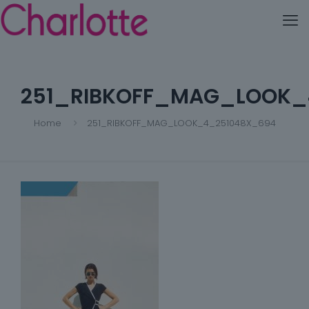
251_RIBKOFF_MAG_LOOK_
Home
251_RIBKOFF_MAG_LOOK_4_251048X_694